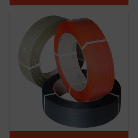
Flejes polipropileno semi y
automáticos