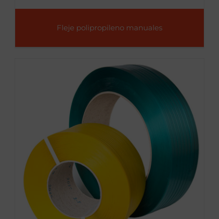
Fleje polipropileno manuales
Flejes PET manuales y
automáticos