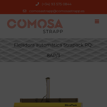
Saltar
(+34) 93 575 0844
al
comosastrapp@comosastrapp.es
contenido
Flejadora automática Strapack RQ-
8AP/3