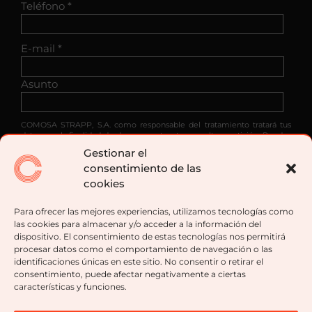
Teléfono *
E-mail *
Asunto
COMOSA STRAPP, S.A. como responsable del tratamiento tratará tus
datos con la finalidad de dar respuesta a tu consulta o petición. Puedes
acceder, rectificar y suprimir tus datos, así como ejercer otros derechos
Gestionar el
consultando la información adicional y detallada sobre protección de
consentimiento de las
datos en nuestra política de privacidad.
cookies
He leído y acepto las condiciones contenidas en
la
política de privacidad
sobre el tratamiento de mis
Para ofrecer las mejores experiencias, utilizamos tecnologías como
datos para gestionar mi consulta o petición.
las cookies para almacenar y/o acceder a la información del
dispositivo. El consentimiento de estas tecnologías nos permitirá
procesar datos como el comportamiento de navegación o las
identificaciones únicas en este sitio. No consentir o retirar el
consentimiento, puede afectar negativamente a ciertas
características y funciones.