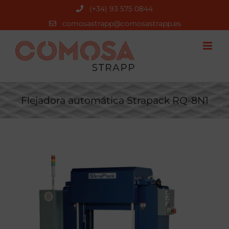
Saltar
(+34) 93 575 0844
al
comosastrapp@comosastrapp.es
contenido
Flejadora automática Strapack RQ-8N1