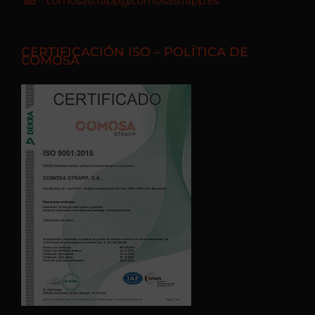
comosastrapp@comosastrapp.es
CERTIFICACIÓN ISO – POLÍTICA DE
COMOSA