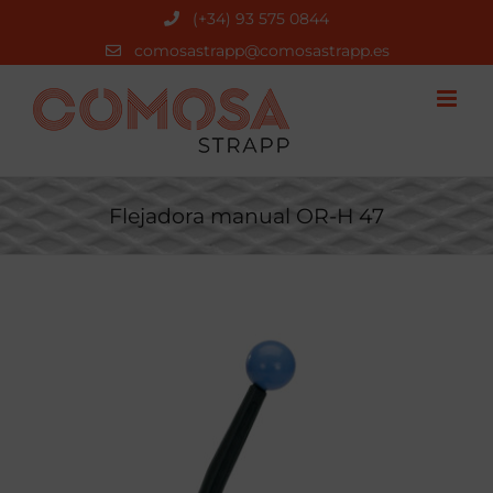
Saltar
(+34) 93 575 0844
al
comosastrapp@comosastrapp.es
contenido
Flejadora manual OR-H 47