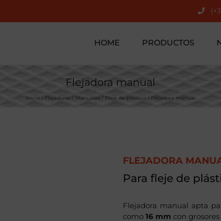
(+
HOME
PRODUCTOS
Flejadora manual
Inicio
Flejadoras
Manuales
Fleje de plástico
Flejadora manual
FLEJADORA MANU
Para fleje de plást
Flejadora manual apta par
como
16 mm
con grosores