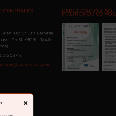
S CENTRALES
CERTIFICACIÓN ISO –
POLÍTICA DE COMOS
olí d’en Xec C/ Can Barneda,
nave P4-31 08291 Ripollet
lona)
3 575 08 44
strapp@comosastrapp.es
es
s cookies