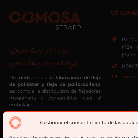
OFICINA
P.I. M
nº24, 
Desde hace 70 años,
(Barce
especialistas en embalaje
(+34) 9
comosa
Nos dedicamos a la
fabricación de fleje
de poliéster y fleje de polipropileno
,
así como a la distribución de flejadoras,
maquinaria y consumibles para el
embalaje.
Gestionar el consentimiento de las cooki
Para ofrecer las mejores experiencias, utilizamos tecnologías como la