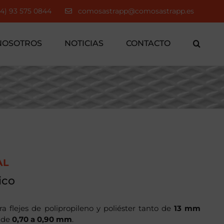
34) 93 575 0844
comosastrapp@comosastrapp.es
NOSOTROS
NOTICIAS
CONTACTO
AL
ico
a flejes de polipropileno y poliéster tanto de
13 mm
 de
0,70 a 0,90 mm
.