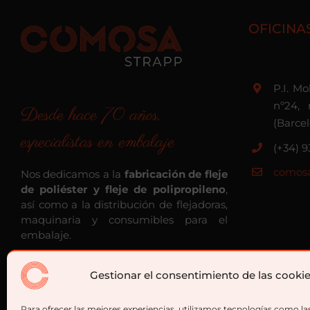
OFICINA
P.I. M
nº24, 
Desde hace 70 años,
(Barce
especialistas en embalaje
(+34) 9
comosa
Nos dedicamos a la
fabricación de fleje
de poliéster y fleje de polipropileno
,
así como a la distribución de flejadoras,
maquinaria y consumibles para el
embalaje.
Gestionar el consentimiento de las cooki
Para ofrecer las mejores experiencias, utilizamos tecnologías como la