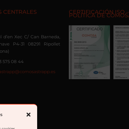
S CENTRALES
CERTIFICACIÓN ISO –
POLÍTICA DE COMOS
olí d’en Xec C/ Can Barneda,
nave P4-31 08291 Ripollet
lona)
3 575 08 44
strapp@comosastrapp.es
es
s cookies