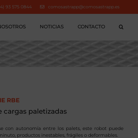
34) 93 575 0844
comosastrapp@comosastrapp.es
NOSOTROS
NOTICIAS
CONTACTO
NE RBE
 cargas paletizadas
se con autonomía entre los palets, este robot puede
nuto, productos inestables, frágiles o deformables.