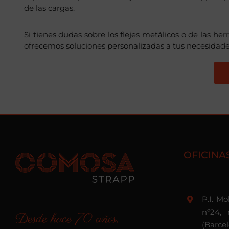
de las cargas.
Si tienes dudas sobre los flejes metálicos o de las he
ofrecemos soluciones personalizadas a tus necesidade
OFICINA
P.I. M
nº24, 
Desde hace 70 años,
(Barce