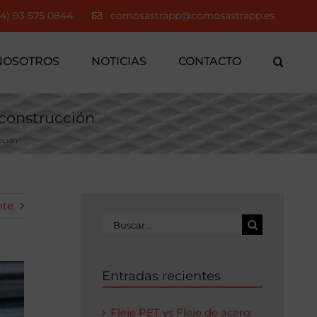
34) 93 575 0844
comosastrapp@comosastrapp.es
NOSOTROS
NOTICIAS
CONTACTO
 construcción
cción
nte
Buscar:
Entradas recientes
Fleje PET vs Fleje de acero: