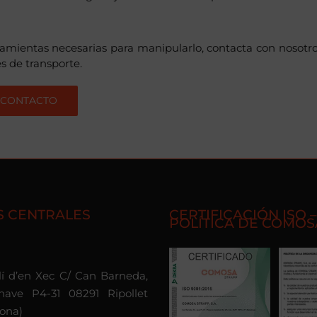
rramientas necesarias para manipularlo, contacta con nosotro
s de transporte.
CONTACTO
S CENTRALES
CERTIFICACIÓN ISO –
POLÍTICA DE COMOS
olí d’en Xec C/ Can Barneda,
nave P4-31 08291 Ripollet
lona)