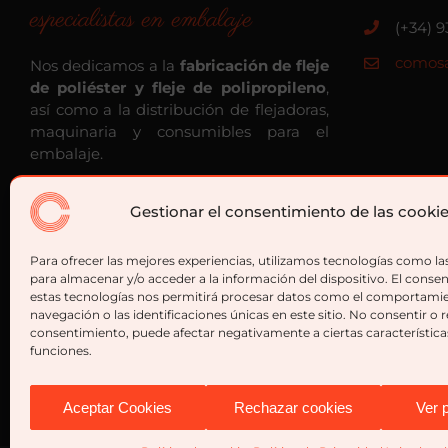
especialistas en embalaje
(+34) 9
comosa
Nos dedicamos a la
fabricación de fleje
de poliéster y fleje de polipropileno
,
así como a la distribución de flejadoras,
maquinaria y consumibles para el
embalaje.
Gestionar el consentimiento de las cooki
Para ofrecer las mejores experiencias, utilizamos tecnologías como la
para almacenar y/o acceder a la información del dispositivo. El conse
estas tecnologías nos permitirá procesar datos como el comportami
navegación o las identificaciones únicas en este sitio. No consentir o re
consentimiento, puede afectar negativamente a ciertas característica
funciones.
Aceptar Cookies
Rechazar cookies
Ver 