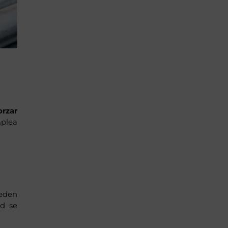
orzar
mplea
ueden
ad se