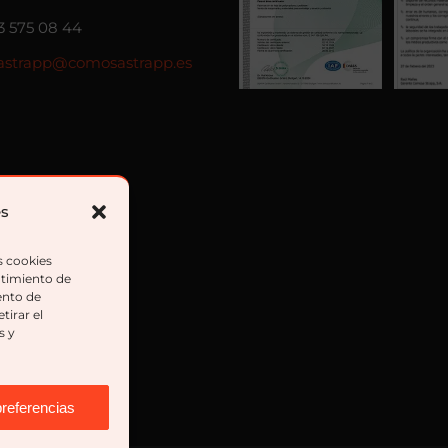
3 575 08 44
strapp@comosastrapp.es
es
s cookies
ntimiento de
ento de
tirar el
s y
preferencias