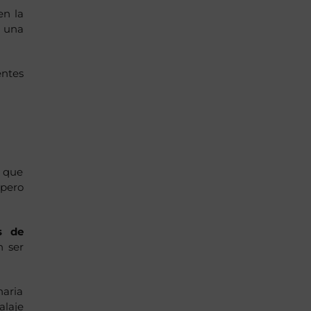
en la
 una
entes
o que
 pero
s de
n ser
naria
alaje