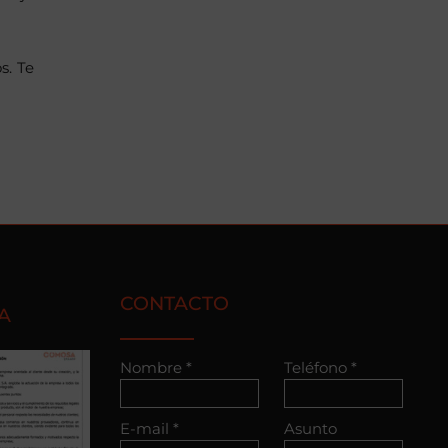
s. Te
CONTACTO
A
Nombre *
Teléfono *
E-mail *
Asunto