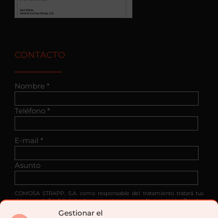
CONTACTO
Nombre *
Teléfono *
E-mail *
Asunto
COMOSA STRAPP, S.A. como responsable del tratamiento tratará tus
datos con la finalidad de dar respuesta a tu consulta o petición. Puedes
acceder, rectificar y suprimir tus datos, así como ejercer otros derechos
Gestionar el
consultando la información adicional y detallada sobre protección de