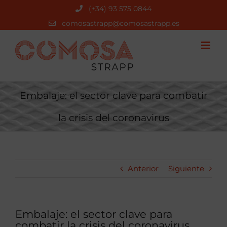
Saltar
(+34) 93 575 0844
al
comosastrapp@comosastrapp.es
contenido
Embalaje: el sector clave para combatir
la crisis del coronavirus
Anterior
Siguiente
Embalaje: el sector clave para
combatir la crisis del coronavirus