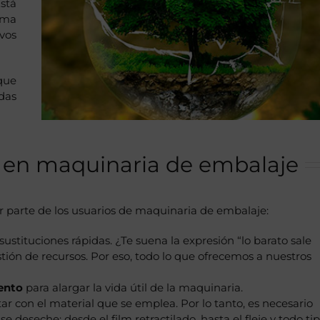
stá
rma
vos
que
das
s en maquinaria de embalaje
 parte de los usuarios de maquinaria de embalaje:
ustituciones rápidas. ¿Te suena la expresión “lo barato sale
stión de recursos. Por eso, todo lo que ofrecemos a nuestros
ento
para alargar la vida útil de la maquinaria.
r con el material que se emplea. Por lo tanto, es necesario
eseche: desde el film retractilado, hasta el fleje y todo ti