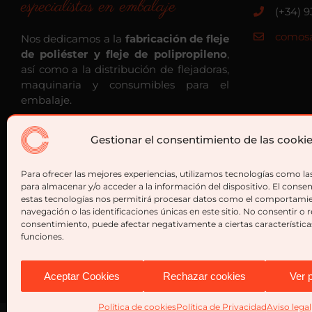
especialistas en embalaje
(+34) 9
comosa
Nos dedicamos a la
fabricación de fleje
de poliéster y fleje de polipropileno
,
así como a la distribución de flejadoras,
maquinaria y consumibles para el
embalaje.
Gestionar el consentimiento de las cooki
Para ofrecer las mejores experiencias, utilizamos tecnologías como la
para almacenar y/o acceder a la información del dispositivo. El conse
estas tecnologías nos permitirá procesar datos como el comportami
navegación o las identificaciones únicas en este sitio. No consentir o re
consentimiento, puede afectar negativamente a ciertas característica
funciones.
Aceptar Cookies
Rechazar cookies
Ver 
Política de cookies
Política de Privacidad
Aviso legal