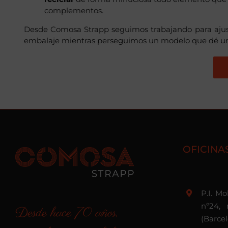
complementos.
Desde Comosa Strapp seguimos trabajando para ajust
embalaje mientras perseguimos un modelo que dé un t
OFICINA
P.I. M
nº24, 
Desde hace 70 años,
(Barce