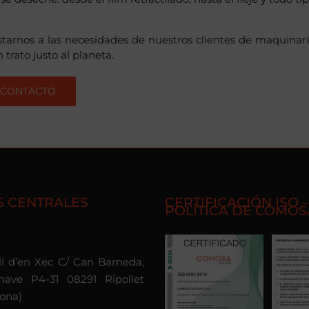
arnos a las necesidades de nuestros clientes de maquinar
rato justo al planeta.
CONTACTO
S CENTRALES
CERTIFICACIÓN ISO –
POLÍTICA DE COMOS
olí d’en Xec C/ Can Barneda,
nave P4-31 08291 Ripollet
lona)