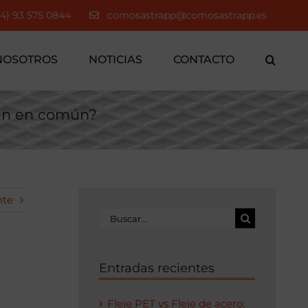
34) 93 575 0844
comosastrapp@comosastrapp.es
NOSOTROS
NOTICIAS
CONTACTO
nen en común?
nte
Buscar:
Entradas recientes
Fleje PET vs Fleje de acero: