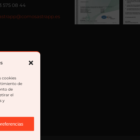
3 575 08 44
strapp@comosastrapp.es
es
s cookies
ntimiento de
ento de
tirar el
s y
preferencias