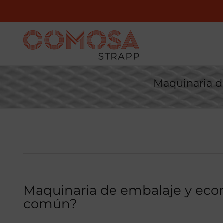
Saltar
al
contenido
Maquinaria d
Maquinaria de embalaje y econ
común?