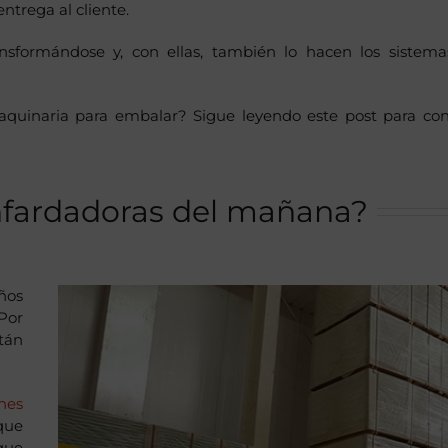
entrega al cliente.
nsformándose y, con ellas, también lo hacen los sistem
quinaria para embalar? Sigue leyendo este post para co
nfardadoras del mañana?
ños
Por
tán
nes
que
que