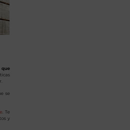
 que
ticas
r.
ue se
ne
. Te
tos y