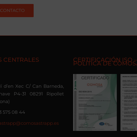
CONTACTO
S CENTRALES
CERTIFICACIÓN ISO –
POLÍTICA DE COMOS
olí d’en Xec C/ Can Barneda,
nave P4-31 08291 Ripollet
lona)
3 575 08 44
strapp@comosastrapp.es