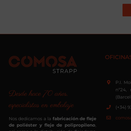
OFICINA
P.I. M
nº24, 
Desde hace 70 años,
(Barce
especialistas en embalaje
(+34) 9
comosa
Nos dedicamos a la
fabricación de fleje
de poliéster y fleje de polipropileno
,