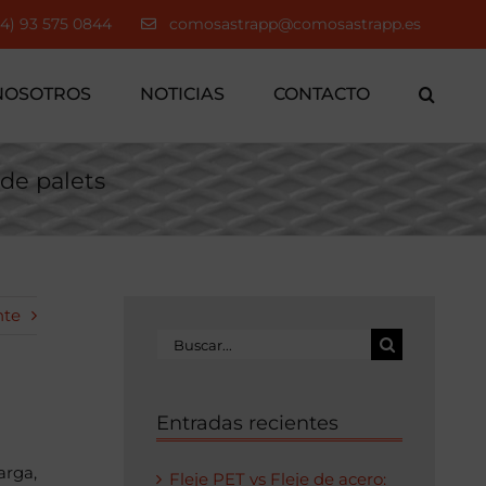
34) 93 575 0844
comosastrapp@comosastrapp.es
NOSOTROS
NOTICIAS
CONTACTO
de palets
nte
Buscar:
Entradas recientes
arga,
Fleje PET vs Fleje de acero: