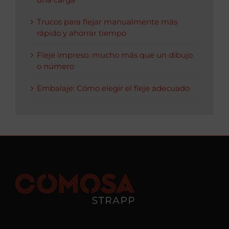
Trucos para flejar manualmente más
rápido y ahorrar tiempo
Fleje impreso: mucho más que un dibujo
o número
Embalaje: Cómo elegir el fleje adecuado