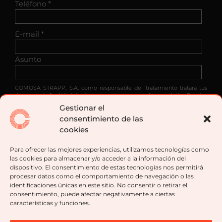
Teléfono *
E-mail *
Asunto
COMOSA STRAPP, S.A. como responsable del tratamiento tratará tus
datos con la finalidad de dar respuesta a tu consulta o petición. Puedes
acceder, rectificar y suprimir tus datos, así como ejercer otros derechos
Gestionar el
consultando la información adicional y detallada sobre protección de
consentimiento de las
datos en nuestra política de privacidad.
cookies
He leído y acepto las condiciones contenidas en
la
política de privacidad
sobre el tratamiento de mis
Para ofrecer las mejores experiencias, utilizamos tecnologías como
datos para gestionar mi consulta o petición.
las cookies para almacenar y/o acceder a la información del
dispositivo. El consentimiento de estas tecnologías nos permitirá
procesar datos como el comportamiento de navegación o las
identificaciones únicas en este sitio. No consentir o retirar el
consentimiento, puede afectar negativamente a ciertas
características y funciones.