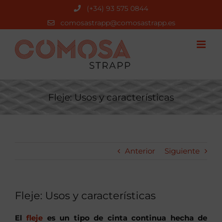
Saltar
(+34) 93 575 0844
al
comosastrapp@comosastrapp.es
contenido
Fleje: Usos y características
Anterior
Siguiente
Fleje: Usos y características
El
fleje
es un tipo de cinta continua hecha de